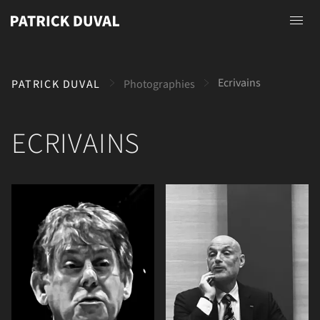
Accueil
Ecrivains
PATRICK DUVAL
Photographies
A propos
Photographies
ECRIVAINS
Peintures
Dessins
Contact