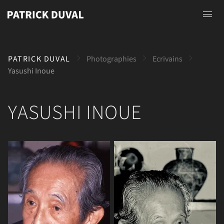
Accueil
PATRICK DUVAL
Photographies
Ecrivains
A propos
Yasushi Inoue
Photographies
YASUSHI INOUE
Peintures
Dessins
Contact