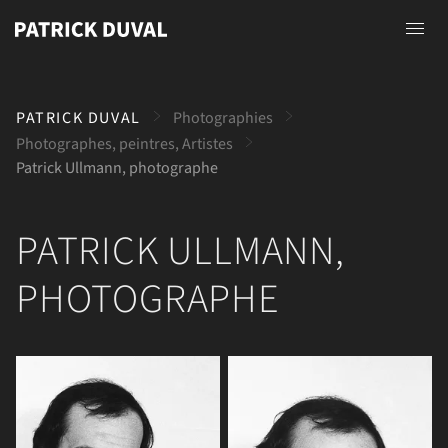
Accueil
PATRICK DUVAL
Photographies
A propos
Photographes, peintres, Artistes
Patrick Ullmann, photographe
Photographies
Peintures
PATRICK ULLMANN,
Dessins
PHOTOGRAPHE
Contact