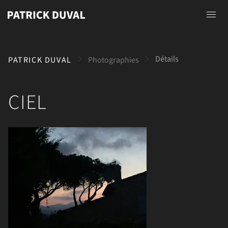
Accueil
Détails
PATRICK DUVAL
Photographies
A propos
Photographies
CIEL
Peintures
Dessins
Contact
Voir l'image complète