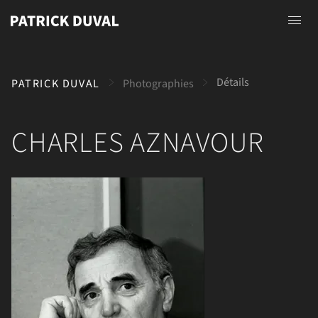
Accueil
Détails
PATRICK DUVAL
Photographies
A propos
Photographies
CHARLES AZNAVOUR
Peintures
Dessins
Contact