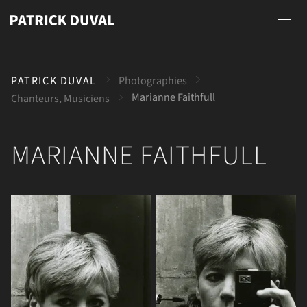
Accueil
PATRICK DUVAL
Photographies
A propos
Marianne Faithfull
Chanteurs, Musiciens
Photographies
MARIANNE FAITHFULL
Peintures
Dessins
Contact