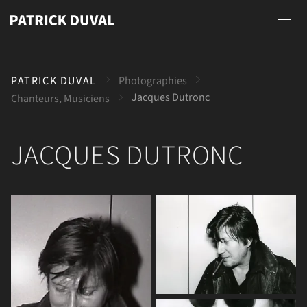
Accueil
PATRICK DUVAL
Photographies
A propos
Jacques Dutronc
Chanteurs, Musiciens
Photographies
JACQUES DUTRONC
Peintures
Dessins
Contact