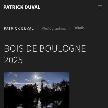
Accueil
Détails
PATRICK DUVAL
Photographies
A propos
Photographies
BOIS DE BOULOGNE
Peintures
2025
Dessins
Contact
Voir l'image complète