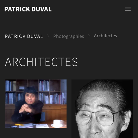
Accueil
Architectes
PATRICK DUVAL
Photographies
A propos
Photographies
ARCHITECTES
Peintures
Dessins
Contact