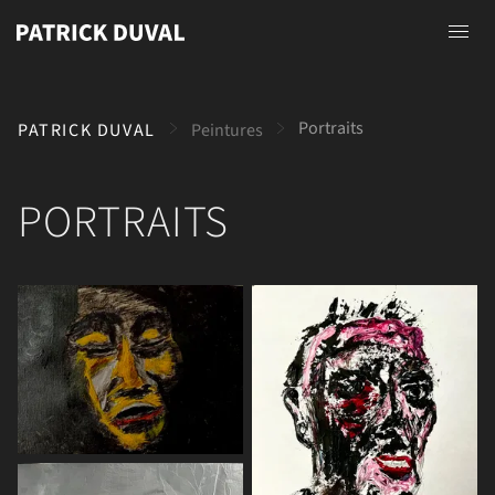
Accueil
Portraits
PATRICK DUVAL
Peintures
A propos
Photographies
PORTRAITS
Peintures
Dessins
Contact