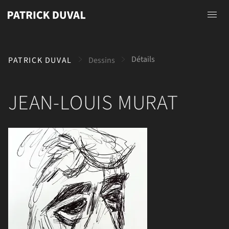
Accueil
Détails
PATRICK DUVAL
Dessins
A propos
Photographies
JEAN-LOUIS MURAT
Peintures
Dessins
Contact