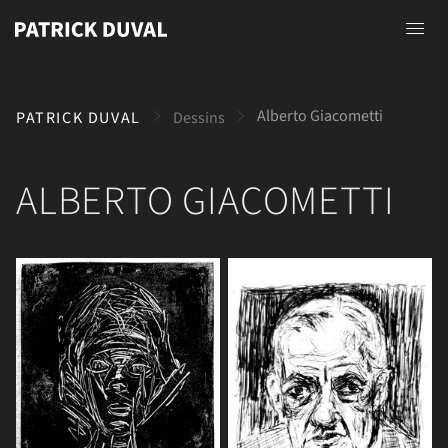
Accueil
Alberto Giacometti
PATRICK DUVAL
Dessins
A propos
Photographies
ALBERTO GIACOMETTI
Peintures
Dessins
Contact